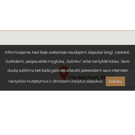
Informuojame, kad šioje svetainėje naudojami slapukai (angl. cookies).
Sutikdami, paspauskite mygtuką „Sutinku“ arba naršykite toliau. Savo
duotą sutikimą bet kada galėsite atšaukti pakeisdami savo interneto
City Gate Hotel, Vilnius
naršyklės nustatymus ir ištrindami įrašytus slapukus.
Sutinku