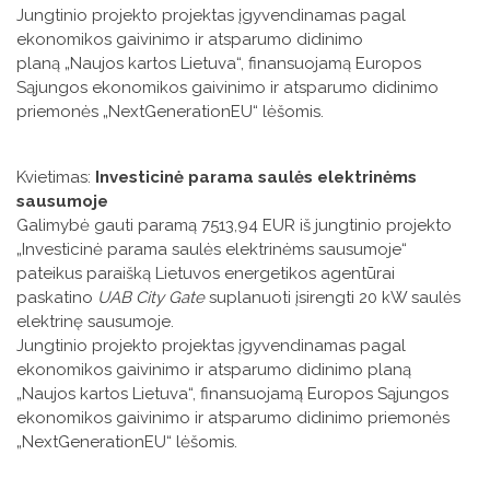
Jungtinio projekto projektas įgyvendinamas pagal
ekonomikos gaivinimo ir atsparumo didinimo
planą „Naujos kartos Lietuva“, finansuojamą Europos
Sąjungos ekonomikos gaivinimo ir atsparumo didinimo
priemonės „NextGenerationEU“ lėšomis.
Kvietimas:
Investicinė parama saulės elektrinėms
sausumoje
Galimybė gauti paramą 7513,94 EUR iš jungtinio projekto
„Investicinė parama saulės elektrinėms sausumoje“
pateikus paraišką Lietuvos energetikos agentūrai
paskatino
UAB City Gate
suplanuoti įsirengti 20 kW saulės
elektrinę sausumoje.
Jungtinio projekto projektas įgyvendinamas pagal
ekonomikos gaivinimo ir atsparumo didinimo planą
„Naujos kartos Lietuva“, finansuojamą Europos Sąjungos
ekonomikos gaivinimo ir atsparumo didinimo priemonės
„NextGenerationEU“ lėšomis.