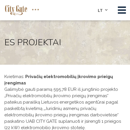
LT
APIE
KAMBARIAI
ES PROJEKTAI
SALĖS
RESTORANAS
VERTA APLANKYTI
Kvietimas:
Privačių elektromobilių įkrovimo prieigų
KONTAKTAI
įrengimas
Galimybė gauti paramą 595,78 EUR iš jungtinio projekto
REZERVUOTI KAMBARIUS
„Privačių elektromobilių įkrovimo prieigų įrengimas“
pateikus paraišką Lietuvos energetikos agentūrai pagal
ES PROJEKTAI
paskelbtą kvietimą „Juridinių asmenų privačių
elektromobilių įkrovimo prieigų įrengimas darbovietėse“
paskatino UAB CITY GATE suplanuoti ir įsirengti 1 prieigos
(22 kW) elektromobilio įkrovimo stotelę.